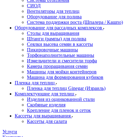
Системы отопления
СИОД
Вентиляторы для теплиц
Оборудование для полива
Система поддержки роста (Шпалера / Кашпо)
Оборудование для рассадных комплексов
Столы для выращивания
Штанги (рампы) для полива
Сеялки высева семян в кассеты
Пикировочные машины
Торфонаполнительные машины
Измельчители и смесители торфа
Камера проращивания семян
Машины для мойки контейнеров
Машина для формирования кубиков
Пленка для теплиц
Пленка для теплиц Ginegar (Израиль)
Комплектующие для теплиц
Изделия из оцинкованной стали
Скобяные изделия
Крепление для пленок и сеток
Кассеты для выращивания
Кассеты для салата
Услуги