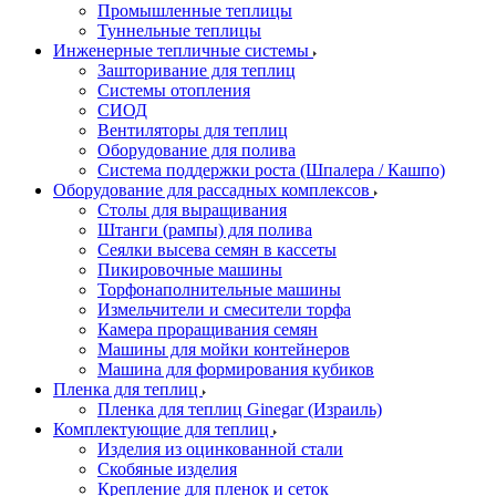
Промышленные теплицы
Туннельные теплицы
Инженерные тепличные системы
Зашторивание для теплиц
Системы отопления
СИОД
Вентиляторы для теплиц
Оборудование для полива
Система поддержки роста (Шпалера / Кашпо)
Оборудование для рассадных комплексов
Столы для выращивания
Штанги (рампы) для полива
Сеялки высева семян в кассеты
Пикировочные машины
Торфонаполнительные машины
Измельчители и смесители торфа
Камера проращивания семян
Машины для мойки контейнеров
Машина для формирования кубиков
Пленка для теплиц
Пленка для теплиц Ginegar (Израиль)
Комплектующие для теплиц
Изделия из оцинкованной стали
Скобяные изделия
Крепление для пленок и сеток