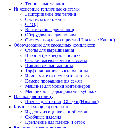
Туннельные теплицы
Инженерные тепличные системы
Зашторивание для теплиц
Системы отопления
СИОД
Вентиляторы для теплиц
Оборудование для полива
Система поддержки роста (Шпалера / Кашпо)
Оборудование для рассадных комплексов
Столы для выращивания
Штанги (рампы) для полива
Сеялки высева семян в кассеты
Пикировочные машины
Торфонаполнительные машины
Измельчители и смесители торфа
Камера проращивания семян
Машины для мойки контейнеров
Машина для формирования кубиков
Пленка для теплиц
Пленка для теплиц Ginegar (Израиль)
Комплектующие для теплиц
Изделия из оцинкованной стали
Скобяные изделия
Крепление для пленок и сеток
Кассеты для выращивания