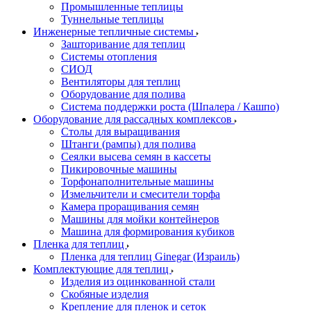
Промышленные теплицы
Туннельные теплицы
Инженерные тепличные системы
Зашторивание для теплиц
Системы отопления
СИОД
Вентиляторы для теплиц
Оборудование для полива
Система поддержки роста (Шпалера / Кашпо)
Оборудование для рассадных комплексов
Столы для выращивания
Штанги (рампы) для полива
Сеялки высева семян в кассеты
Пикировочные машины
Торфонаполнительные машины
Измельчители и смесители торфа
Камера проращивания семян
Машины для мойки контейнеров
Машина для формирования кубиков
Пленка для теплиц
Пленка для теплиц Ginegar (Израиль)
Комплектующие для теплиц
Изделия из оцинкованной стали
Скобяные изделия
Крепление для пленок и сеток