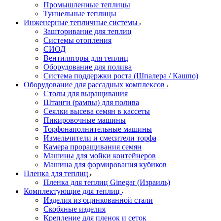
Промышленные теплицы
Туннельные теплицы
Инженерные тепличные системы
Зашторивание для теплиц
Системы отопления
СИОД
Вентиляторы для теплиц
Оборудование для полива
Система поддержки роста (Шпалера / Кашпо)
Оборудование для рассадных комплексов
Столы для выращивания
Штанги (рампы) для полива
Сеялки высева семян в кассеты
Пикировочные машины
Торфонаполнительные машины
Измельчители и смесители торфа
Камера проращивания семян
Машины для мойки контейнеров
Машина для формирования кубиков
Пленка для теплиц
Пленка для теплиц Ginegar (Израиль)
Комплектующие для теплиц
Изделия из оцинкованной стали
Скобяные изделия
Крепление для пленок и сеток