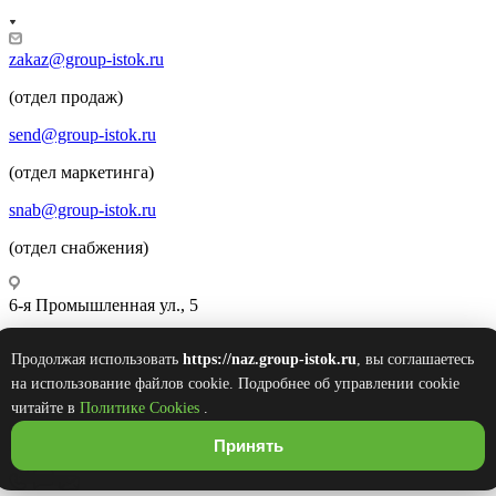
zakaz@group-istok.ru
(отдел продаж)
send@group-istok.ru
(отдел маркетинга)
snab@group-istok.ru
(отдел снабжения)
6-я Промышленная ул., 5
Продолжая использовать
https://naz.group-istok.ru
, вы соглашаетесь
© 2026 Инновационные Современные Теплицы
на использование файлов cookie. Подробнее об управлении cookie
Оборудование Комплектующие (ИСТОК)
читайте в
Политике Cookies
.
Принять