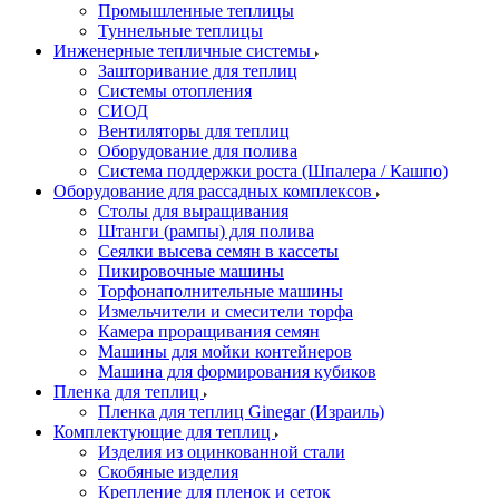
Промышленные теплицы
Туннельные теплицы
Инженерные тепличные системы
Зашторивание для теплиц
Системы отопления
СИОД
Вентиляторы для теплиц
Оборудование для полива
Система поддержки роста (Шпалера / Кашпо)
Оборудование для рассадных комплексов
Столы для выращивания
Штанги (рампы) для полива
Сеялки высева семян в кассеты
Пикировочные машины
Торфонаполнительные машины
Измельчители и смесители торфа
Камера проращивания семян
Машины для мойки контейнеров
Машина для формирования кубиков
Пленка для теплиц
Пленка для теплиц Ginegar (Израиль)
Комплектующие для теплиц
Изделия из оцинкованной стали
Скобяные изделия
Крепление для пленок и сеток