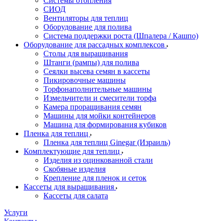
Системы отопления
СИОД
Вентиляторы для теплиц
Оборудование для полива
Система поддержки роста (Шпалера / Кашпо)
Оборудование для рассадных комплексов
Столы для выращивания
Штанги (рампы) для полива
Сеялки высева семян в кассеты
Пикировочные машины
Торфонаполнительные машины
Измельчители и смесители торфа
Камера проращивания семян
Машины для мойки контейнеров
Машина для формирования кубиков
Пленка для теплиц
Пленка для теплиц Ginegar (Израиль)
Комплектующие для теплиц
Изделия из оцинкованной стали
Скобяные изделия
Крепление для пленок и сеток
Кассеты для выращивания
Кассеты для салата
Услуги