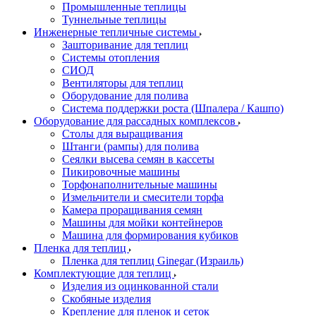
Промышленные теплицы
Туннельные теплицы
Инженерные тепличные системы
Зашторивание для теплиц
Системы отопления
СИОД
Вентиляторы для теплиц
Оборудование для полива
Система поддержки роста (Шпалера / Кашпо)
Оборудование для рассадных комплексов
Столы для выращивания
Штанги (рампы) для полива
Сеялки высева семян в кассеты
Пикировочные машины
Торфонаполнительные машины
Измельчители и смесители торфа
Камера проращивания семян
Машины для мойки контейнеров
Машина для формирования кубиков
Пленка для теплиц
Пленка для теплиц Ginegar (Израиль)
Комплектующие для теплиц
Изделия из оцинкованной стали
Скобяные изделия
Крепление для пленок и сеток