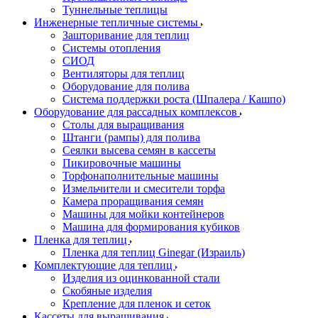
Туннельные теплицы
Инженерные тепличные системы
Зашторивание для теплиц
Системы отопления
СИОД
Вентиляторы для теплиц
Оборудование для полива
Система поддержки роста (Шпалера / Кашпо)
Оборудование для рассадных комплексов
Столы для выращивания
Штанги (рампы) для полива
Сеялки высева семян в кассеты
Пикировочные машины
Торфонаполнительные машины
Измельчители и смесители торфа
Камера проращивания семян
Машины для мойки контейнеров
Машина для формирования кубиков
Пленка для теплиц
Пленка для теплиц Ginegar (Израиль)
Комплектующие для теплиц
Изделия из оцинкованной стали
Скобяные изделия
Крепление для пленок и сеток
Кассеты для выращивания